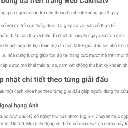
ả bóng đá trên trang web Cakhiatv
ng giúp người dùng tra cứu thông tin nhanh không quá 3 giây:
ố với độ trễ cực thấp, dưới 0.5 giây so với sân cỏ thực tế.
chấm điểm cầu thủ và biểu đồ nhiệt di chuyển ngay sau trận đấu.
atv tích hợp dữ liệu toàn diện từ hơn 500+ giải đấu lớn nhỏ trên 
ối ưu hóa dung lượng giúp tốc độ tải trang cực mượt mà trên mọi th
 cấp được mở khai thác tự do, cam kết không thu bất kỳ khoản phí
 nhật chi tiết theo từng giải đấu
liệu một cách khoa học theo từng giải đấu giúp người dùng tra cứu
Ngoại hạng Anh
cuộc rượt đuổi tỷ số nghẹt thở của nhóm Big Six. Chuyên mục cập 
ester United. Mọi biến động về điểm số sau các trận derby nảy 