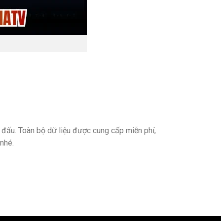
 đấu. Toàn bộ dữ liệu được cung cấp miễn phí,
nhé.