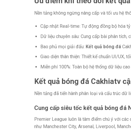
Ưu điểm khi theo dõi kết qu
Nền tảng không ngừng nâng cấp và tối ưu hệ thố
Cập nhật Real-time: Tự động đồng bộ hóa tỷ s
Dữ liệu chuyên sâu: Cung cấp bài phân tích, 
Bao phủ mọi giải đấu:
Kết quả bóng đá
Cakhi
Giao diện thân thiện: Thiết kế chuẩn UI/UX, t
Miễn phí 100%: Toàn bộ hệ thống dữ liệu cao
Kết quả bóng đá Cakhiatv cập
Nền tảng đã tiến hành phân loại và cấu trúc dữ 
Cung cấp siêu tốc kết quả bóng đá 
Premier League luôn là tâm điểm chú ý với các 
như Manchester City, Arsenal, Liverpool, Manch