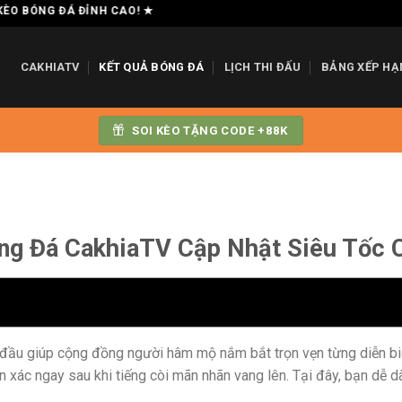
Á ĐỈNH CAO! ★
CAKHIATV
KẾT QUẢ BÓNG ĐÁ
LỊCH THI ĐẤU
BẢNG XẾP HẠ
SOI KÈO TẶNG CODE +88K
ng Đá CakhiaTV Cập Nhật Siêu Tốc
 đầu giúp cộng đồng người hâm mộ nắm bắt trọn vẹn từng diễn bi
 xác ngay sau khi tiếng còi mãn nhãn vang lên. Tại đây, bạn dễ dàn