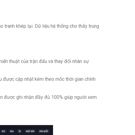
 tranh khép lại. Dữ liệu hệ thống cho thấy trung
iến thuật của trận đấu và thay đổi nhân sự
ều được cập nhật kèm theo mốc thời gian chính
 sân được ghi nhận đầy đủ 100% giúp người xem