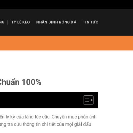
NG
TỶ LỆ KÈO
NHẬN ĐỊNH BÓNG ĐÁ
TIN TỨC
 Chuẩn 100%
ến ly kỳ của làng túc cầu. Chuyên mục phản ánh
g tra cứu thông tin chi tiết của mọi giải đấu