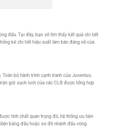
ng đấu. Tại đây, bạn sẽ tìm thấy kết quả chi tiết
ống kê chi tiết hiệu suất làm bàn đáng nể của
 Toàn bộ hành trình cạnh tranh của Juventus,
ố trận giữ sạch lưới của các CLB được tổng hợp
được tính chất quan trọng đó, hệ thống ưu tiên
ục diện bảng đấu hoặc sơ đồ nhánh đấu vòng