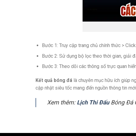
Bước 1: Truy cập trang chủ chính thức > Cli
Bước 2: Sử dụng bộ lọc theo thời gian, giải đ
Bước 3: Theo dõi các thông số trực quan hiển 
Kết quả bóng đá
là chuyên mục hữu ích giúp ng
cập nhật siêu tốc mang đến nguồn thông tin mới 
Xem thêm:
Lịch Thi Đấu
Bóng Đá C