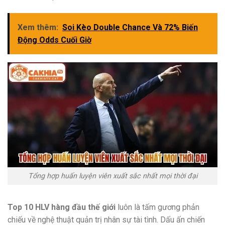
Xem thêm:
Soi Kèo Double Chance Và 72% Biến
Động Odds Cuối Giờ
Tổng hợp huấn luyện viên xuất sắc nhất mọi thời đại
Top 10 HLV hàng đầu thế giới
luôn là tấm gương phản
chiếu về nghệ thuật quản trị nhân sự tài tình. Dấu ấn chiến