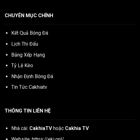
CHUYÊN MỤC CHÍNH
Kết Quả Bóng Đá
Lịch Thi Đấu
Bảng Xếp Hạng
Tỷ Lệ Kèo
Nhận Định Bóng Đá
Tin Tức Cakhiatv
THÔNG TIN LIÊN HỆ
Nhà cái:
CakhiaTV
hoặc
Cakhia TV
Website:
https://eki.onl/