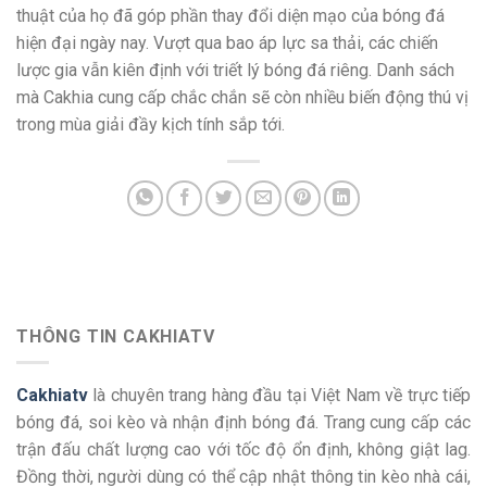
thuật của họ đã góp phần thay đổi diện mạo của bóng đá
hiện đại ngày nay. Vượt qua bao áp lực sa thải, các chiến
lược gia vẫn kiên định với triết lý bóng đá riêng. Danh sách
mà Cakhia cung cấp chắc chắn sẽ còn nhiều biến động thú vị
trong mùa giải đầy kịch tính sắp tới.
THÔNG TIN CAKHIATV
Cakhiatv
là chuyên trang hàng đầu tại Việt Nam về trực tiếp
bóng đá, soi kèo và nhận định bóng đá. Trang cung cấp các
trận đấu chất lượng cao với tốc độ ổn định, không giật lag.
Đồng thời, người dùng có thể cập nhật thông tin kèo nhà cái,