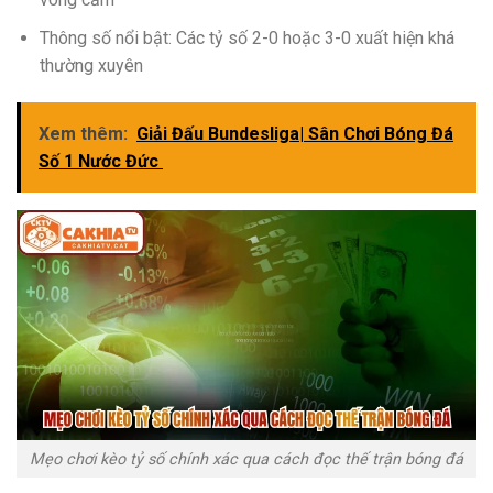
Thông số nổi bật: Các tỷ số 2-0 hoặc 3-0 xuất hiện khá
thường xuyên
Xem thêm:
Giải Đấu Bundesliga| Sân Chơi Bóng Đá
Số 1 Nước Đức
Mẹo chơi kèo tỷ số chính xác qua cách đọc thế trận bóng đá