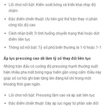
Lối chơi nổi bật: Kiểm soát bóng và triển khai nhịp độ
chậm
Đặc điểm chiến thuật: Ưu tiên giữ thế trận thay vì phản
công tốc độ cao
Cách nhận biết: Ít tình huống chuyển trạng thái hoặc dứt
điểm liên tục
Thông số nổi bật: Tỷ số phổ biến thường là 1-0 hoặc 1-1
Áp lực pressing cao dễ làm tỷ số thay đổi liên tục
Những trận đấu có cường độ pressing mạnh thường xuất
hiện nhiều pha mất bóng nguy hiểm gần vòng cấm. Điều này
giúp số cơ hội ghi bàn tăng lên đáng kể chỉ trong một
khoảng thời gian ngắn.
Lối chơi nổi bật: Pressing tầm cao và áp sát liên tục
Đặc điểm chiến thuật: Gây áp lực ngay từ phần sân đối