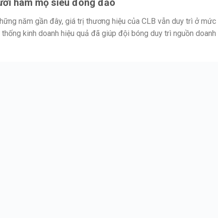
ười hâm mộ siêu đông đảo
những năm gần đây, giá trị thương hiệu của CLB vẫn duy trì ở mức 
hệ thống kinh doanh hiệu quả đã giúp đội bóng duy trì nguồn doanh