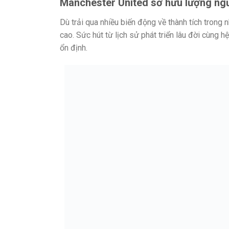
Manchester United sở hữu lượng ng
Dù trải qua nhiều biến động về thành tích trong 
cao. Sức hút từ lịch sử phát triển lâu đời cùng 
ổn định.