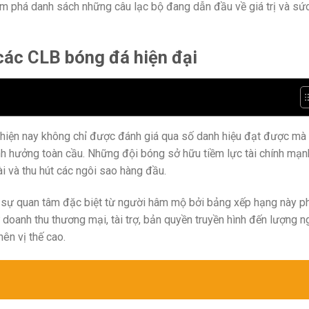
hám phá danh sách những câu lạc bộ đang dẫn đầu về giá trị và sứ
 các CLB bóng đá hiện đại
 hiện nay không chỉ được đánh giá qua số danh hiệu đạt được mà
ảnh hưởng toàn cầu. Những đội bóng sở hữu tiềm lực tài chính mạn
i và thu hút các ngôi sao hàng đầu.
sự quan tâm đặc biệt từ người hâm mộ bởi bảng xếp hạng này p
 doanh thu thương mại, tài trợ, bản quyền truyền hình đến lượng n
nên vị thế cao.