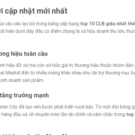
i cập nhật mới nhất
 của các câu lạc bộ trong bảng xếp hạng
top 10 CLB giàu nhất thế
uất hiện dưới đây đều có điểm chung là sở hữu doanh thu lớn, thư
ương hiệu toàn cầu
danh hiệu đồ sộ mà còn sở hữu giá trị thương hiệu thuộc nhóm dẫn
eal Madrid đến từ nhiều mảng khác nhau như tài trợ thương mại, b
 kinh doanh sản phẩm.
 tăng trưởng mạnh
er City đã tạo nên bước phát triển vượt bậc. Từ một đội bóng g
ực hàng đầu cả về chuyên môn lẫn tài chính và nắm chắc trong
top