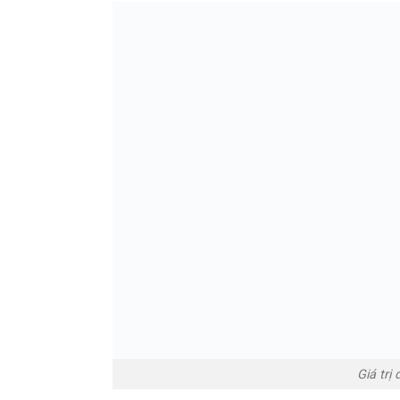
Giá trị