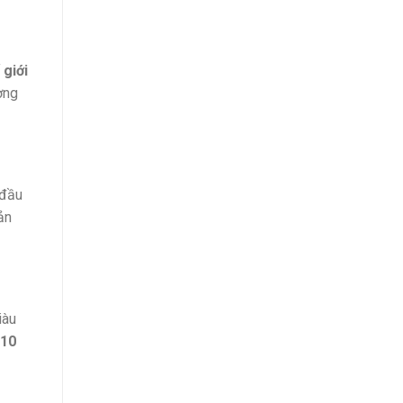
 giới
ơng
 đầu
ản
iàu
 10