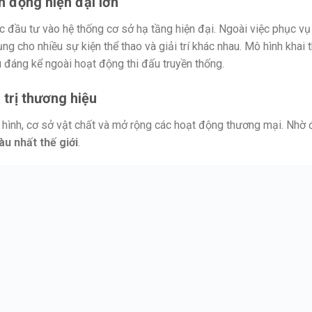
 động hiện đại lớn
 đầu tư vào hệ thống cơ sở hạ tầng hiện đại. Ngoài việc phục vụ
 cho nhiều sự kiện thể thao và giải trí khác nhau. Mô hình khai 
đáng kể ngoài hoạt động thi đấu truyền thống.
 trị thương hiệu
i hình, cơ sở vật chất và mở rộng các hoạt động thương mại. Nhờ 
u nhất thế giới
.