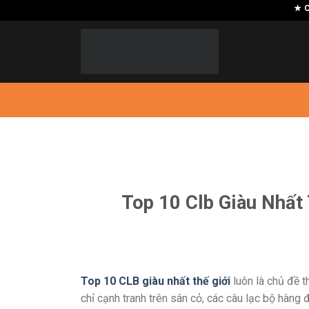
Bỏ
★ CAKHIATV 
qua
nội
dung
Top 10 Clb Giàu Nhất
Top 10 CLB giàu nhất thế giới
luôn là chủ đề 
chỉ cạnh tranh trên sân cỏ, các câu lạc bộ hàng