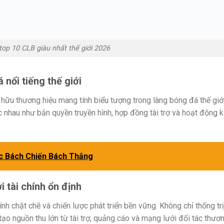
top 10 CLB giàu nhất thế giới 2026
nổi tiếng thế giới
 hữu thương hiệu mang tính biểu tượng trong làng bóng đá thế giới
 nhau như bản quyền truyền hình, hợp đồng tài trợ và hoạt động k
c Bách Chiến Bách Thắng
 tài chính ổn định
nh chặt chẽ và chiến lược phát triển bền vững. Không chỉ thống trị
tạo nguồn thu lớn từ tài trợ, quảng cáo và mạng lưới đối tác thươ