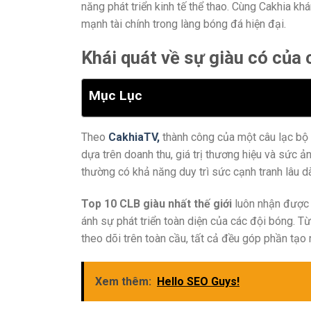
năng phát triển kinh tế thể thao. Cùng Cakhia k
mạnh tài chính trong làng bóng đá hiện đại.
Khái quát về sự giàu có của
Mục Lục
Theo
CakhiaTV,
thành công của một câu lạc bộ
dựa trên doanh thu, giá trị thương hiệu và sức 
thường có khả năng duy trì sức cạnh tranh lâu dà
Top 10 CLB giàu nhất thế giới
luôn nhận được 
ánh sự phát triển toàn diện của các đội bóng. Từ
theo dõi trên toàn cầu, tất cả đều góp phần tạo 
Xem thêm:
Hello SEO Guys!